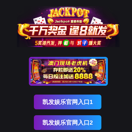
凯发娱乐官网入口1
凯发娱乐官网入口2