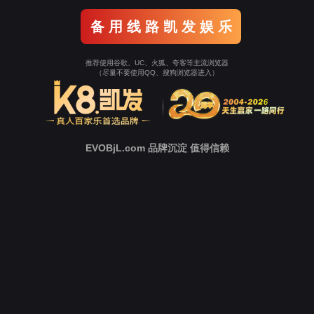
备 用 线 路 凯 发 娱 乐
推荐使用谷歌、UC、火狐、夸客等主流浏览器
（尽量不要使用QQ、搜狗浏览器进入）
EVOBjL.com 品牌沉淀 值得信赖